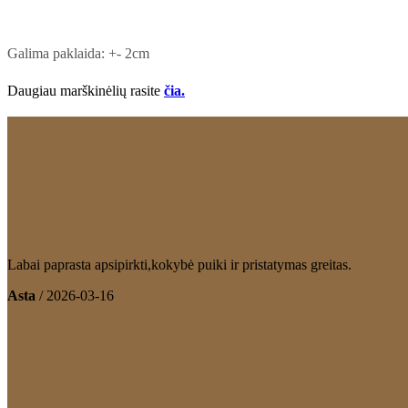
Galima paklaida: +- 2cm
Daugiau marškinėlių rasite
čia.
Labai paprasta apsipirkti,kokybė puiki ir pristatymas greitas.
Asta
/
2026-03-16