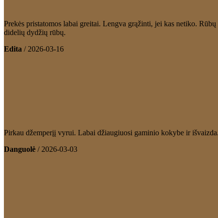
Prekės pristatomos labai greitai. Lengva grąžinti, jei kas netiko. Rūb
didelių dydžių rūbų.
Edita
/
2026-03-16
Pirkau džemperįį vyrui. Labai džiaugiuosi gaminio kokybe ir išvaizda.
Danguolė
/
2026-03-03