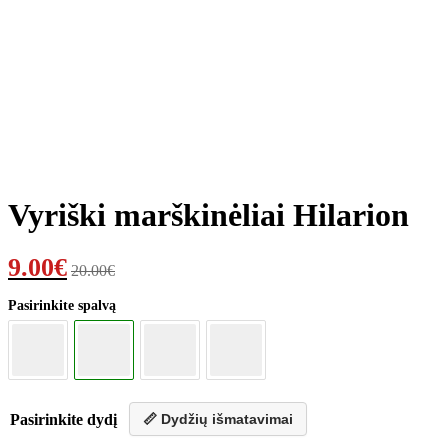
Vyriški marškinėliai Hilarion
9.00
€
20.00
€
Pasirinkite spalvą
Pasirinkite dydį
📏 Dydžių išmatavimai