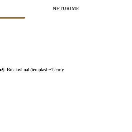
NETURIME
NETURIME
NETURIME
mus klausimus.
užį.
Išmatavimai (tempiasi ~12cm):