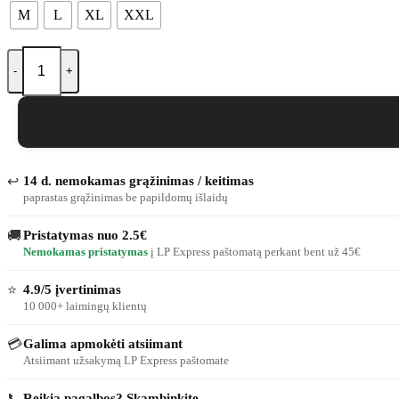
M
L
XL
XXL
produkto kiekis: Vyriški marškinėliai Hilarion
↩
14 d. nemokamas grąžinimas / keitimas
paprastas grąžinimas be papildomų išlaidų
🚚
Pristatymas nuo 2.5€
Nemokamas pristatymas
į LP Express paštomatą perkant bent už 45€
⭐
4.9/5 įvertinimas
10 000+ laimingų klientų
💳
Galima apmokėti atsiimant
Atsiimant užsakymą LP Express paštomate
📞
Reikia pagalbos? Skambinkite