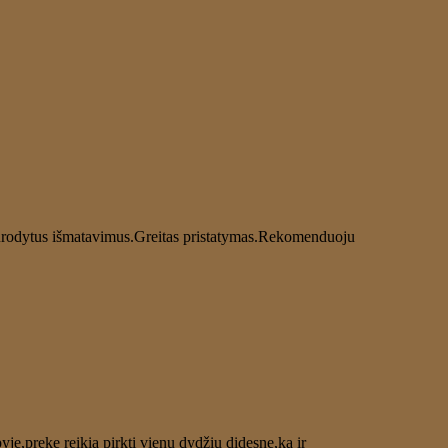
 nurodytus išmatavimus.Greitas pristatymas.Rekomenduoju
yje,prekę reikia pirkti vienu dydžiu didesnę,ką ir