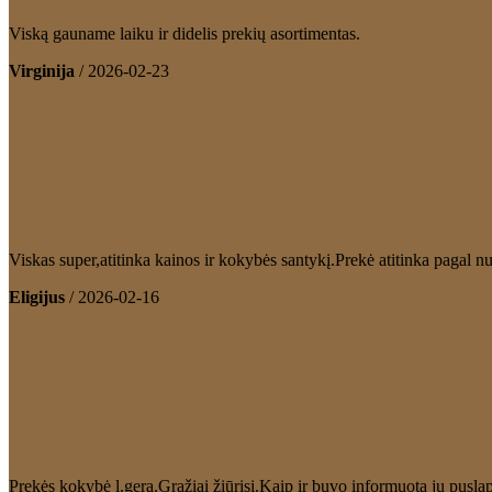
Viską gauname laiku ir didelis prekių asortimentas.
Virginija
/
2026-02-23
Viskas super,atitinka kainos ir kokybės santykį.Prekė atitinka pagal
Eligijus
/
2026-02-16
Prekės kokybė l.gera.Gražiai žiūrisi.Kaip ir buvo informuota jų puslap