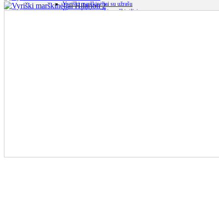
Vyriški marškinėliai su užrašu
Vienspalviai vyriški marškinėliai
Polo marškinėliai
Laisvalaikio kelnės ir šortai
Laisvalaikio kelnės ir šortai
Sportiniai kostiumai
Maudymosi šortai
Didelių dydžių rūbai vyrams
Didelių dydžių rūbai vyrams
Informacija
Apie mus
Pristatymas
Parduotuvės naudojimo sąlygos
Prekių grąžinimas
Pirkėjų atsiliepimai
Straipsniai
DUK – dažniausi klausimai
Prisijungti
0
Krepšelis /
0.00
€
0