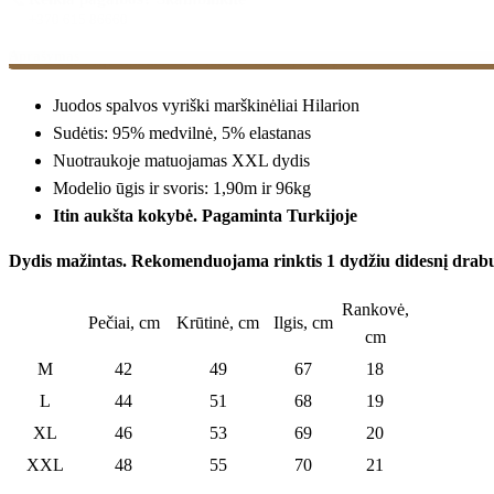
+370 615 86660
Aprašymas
Kilo klausimų? Spauskite ir raskite atsakymus į dažniausiai užduoda
Juodos spalvos vyriški marškinėliai Hilarion
Sudėtis: 95% medvilnė, 5% elastanas
Nuotraukoje matuojamas XXL dydis
Modelio ūgis ir svoris: 1,90m ir 96kg
Itin aukšta kokybė. Pagaminta Turkijoje
Dydis mažintas. Rekomenduojama rinktis 1 dydžiu didesnį drab
Rankovė,
Pečiai, cm
Krūtinė, cm
Ilgis, cm
cm
M
42
49
67
18
L
44
51
68
19
XL
46
53
69
20
XXL
48
55
70
21