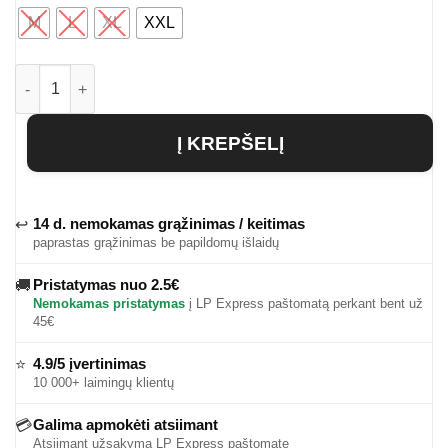
M
L
XL
XXL
produkto kiekis: Vyriški marškinėliai Sinjin
Į KREPŠELĮ
14 d. nemokamas grąžinimas / keitimas
↩
paprastas grąžinimas be papildomų išlaidų
Pristatymas nuo 2.5€
🚚
Nemokamas pristatymas
į LP Express paštomatą perkant bent už
45€
4.9/5 įvertinimas
⭐
10 000+ laimingų klientų
Galima apmokėti atsiimant
💳
Atsiimant užsakymą LP Express paštomate