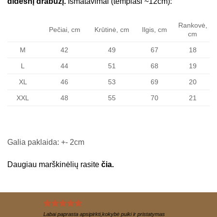
didesnį drabužį.
Išmatavimai (tempiasi ~12cm):
Rankovė,
Pečiai, cm
Krūtinė, cm
Ilgis, cm
cm
M
42
49
67
18
L
44
51
68
19
XL
46
53
69
20
XXL
48
55
70
21
Galia paklaida: +- 2cm
Daugiau marškinėlių rasite
čia.
Labai paprasta apsipirkti,kokybė puiki ir pristatymas