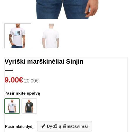
Vyriški marškinėliai Sinjin
9.00
€
20.00
€
Pasirinkite spalvą
📏 Dydžių išmatavimai
Pasirinkite dydį