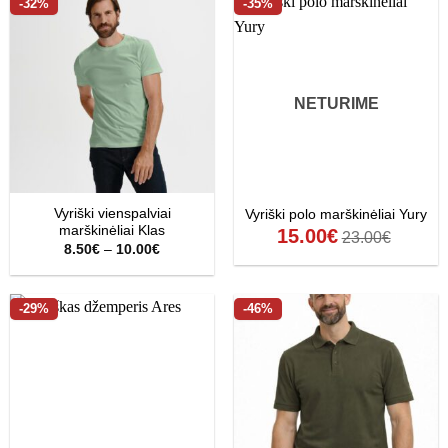
-32%
-35%
NETURIME
Vyriški vienspalviai
Vyriški polo marškinėliai Yury
marškinėliai Klas
15.00
€
23.00
€
Price
8.50
€
–
10.00
€
range:
8.50€
through
10.00€
-29%
-46%