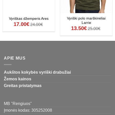
Vyriški polo marškinėliai
Vyriškas džemperis Ares
Larrie
17.00
€
24.00
€
13.50
€
25.00
€
APIE MUS
Aukštos kokybės vyriški drabužiai
Žemos kainos
Greitas pristatymas
MB "Rengiuos"
Įmonės kodas: 305252008