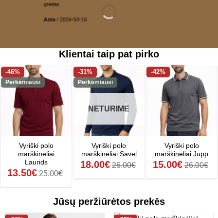
greitas.
Asta
/
2026-03-16
Klientai taip pat pirko
-46%
-31%
-42%
Perkamiausi
Perkamiausi
NETURIME
Vyriški polo
Vyriški polo
Vyriški polo
marškinėliai
marškinėliai Savel
marškinėliai Jupp
Laurids
18.00
€
15.00
€
26.00
€
26.00
€
13.50
€
25.00
€
Jūsų peržiūrėtos prekės