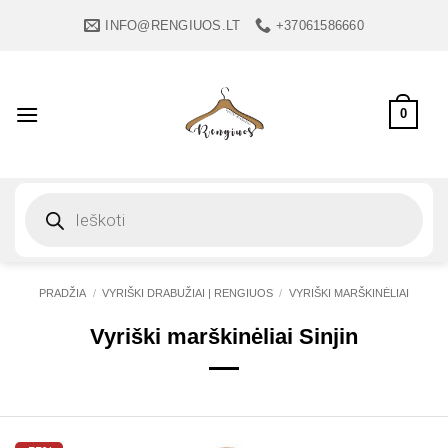
Skip
INFO@RENGIUOS.LT
+37061586660
to
content
0
Products
search
PRADŽIA
/
VYRIŠKI DRABUŽIAI | RENGIUOS
/
VYRIŠKI MARŠKINĖLIAI
Vyriški marškinėliai Sinjin