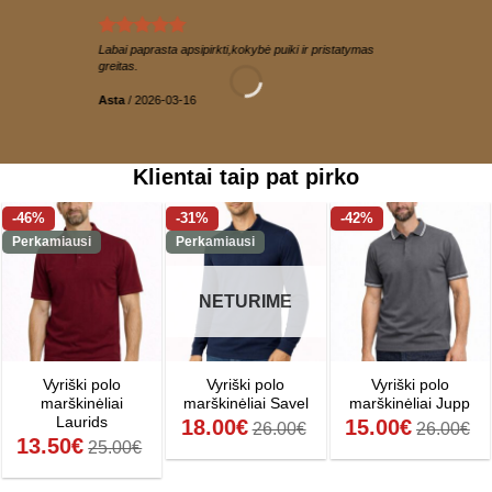
Labai paprasta apsipirkti,kokybė puiki ir pristatymas
greitas.
Asta
/
2026-03-16
Klientai taip pat pirko
-46%
-31%
-42%
Perkamiausi
Perkamiausi
NETURIME
Vyriški polo
Vyriški polo
Vyriški polo
marškinėliai
marškinėliai Savel
marškinėliai Jupp
Laurids
18.00
€
15.00
€
26.00
€
26.00
€
13.50
€
25.00
€