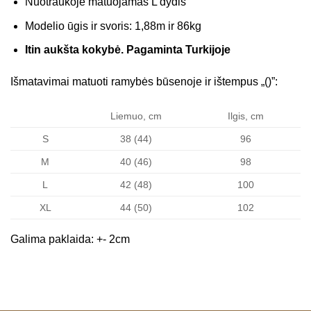
Nuotraukoje matuojamas L dydis
Modelio ūgis ir svoris: 1,88m ir 86kg
Itin aukšta kokybė. Pagaminta Turkijoje
Išmatavimai matuoti ramybės būsenoje ir ištempus „()”:
Liemuo, cm
Ilgis, cm
S
38 (44)
96
M
40 (46)
98
L
42 (48)
100
XL
44 (50)
102
Galima paklaida: +- 2cm