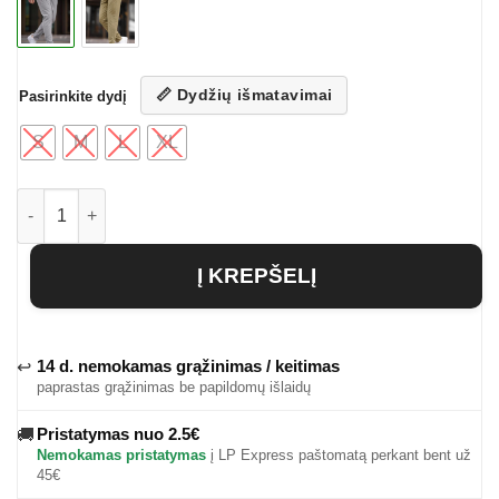
📏 Dydžių išmatavimai
Pasirinkite dydį
S
M
L
XL
produkto kiekis: Vyriškos laisvalaikio kelnės Lycus
Į KREPŠELĮ
14 d. nemokamas grąžinimas / keitimas
↩
paprastas grąžinimas be papildomų išlaidų
Pristatymas nuo 2.5€
🚚
Nemokamas pristatymas
į LP Express paštomatą perkant bent už
45€