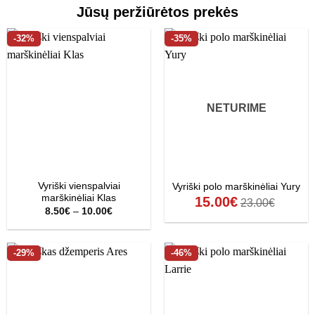
Jūsų peržiūrėtos prekės
-32%
-35%
NETURIME
Vyriški vienspalviai
Vyriški polo marškinėliai Yury
marškinėliai Klas
15.00
€
23.00
€
Price
8.50
€
–
10.00
€
range:
8.50€
through
10.00€
-29%
-46%