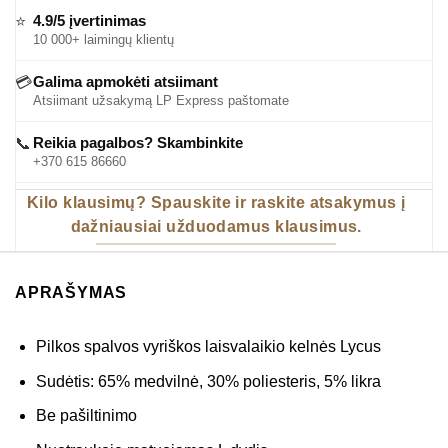
4.9/5 įvertinimas
⭐
10 000+ laimingų klientų
Galima apmokėti atsiimant
💳
Atsiimant užsakymą LP Express paštomate
Reikia pagalbos? Skambinkite
📞
+370 615 86660
Kilo klausimų? Spauskite ir raskite atsakymus į
dažniausiai užduodamus klausimus.
APRAŠYMAS
Pilkos spalvos vyriškos laisvalaikio kelnės Lycus
Sudėtis: 65% medvilnė, 30% poliesteris, 5% likra
Be pašiltinimo