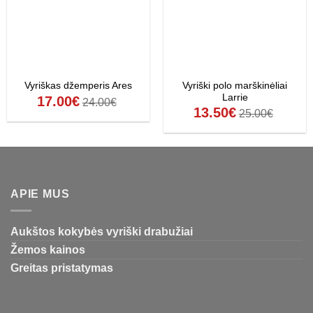
Vyriški polo marškinėliai
Vyriškas džemperis Ares
Larrie
17.00
€
24.00
€
13.50
€
25.00
€
APIE MUS
Aukštos kokybės vyriški drabužiai
Žemos kainos
Greitas pristatymas