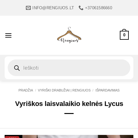
Skip
INFO@RENGIUOS.LT
+37061586660
to
content
0
Products
search
PRADŽIA
/
VYRIŠKI DRABUŽIAI | RENGIUOS
/
IŠPARDAVIMAS
Vyriškos laisvalaikio kelnės Lycus