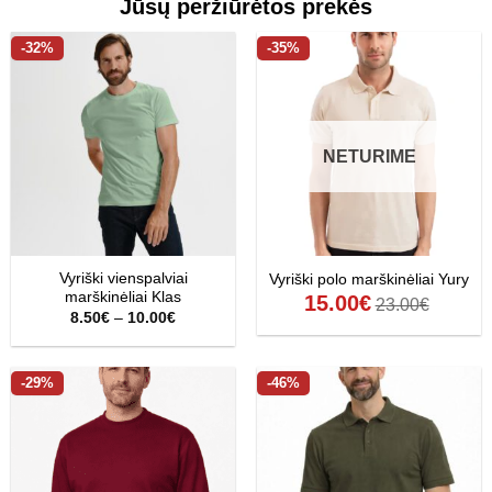
Jūsų peržiūrėtos prekės
-32%
-35%
NETURIME
Vyriški vienspalviai
Vyriški polo marškinėliai Yury
marškinėliai Klas
15.00
€
23.00
€
Price
8.50
€
–
10.00
€
range:
8.50€
through
10.00€
-29%
-46%