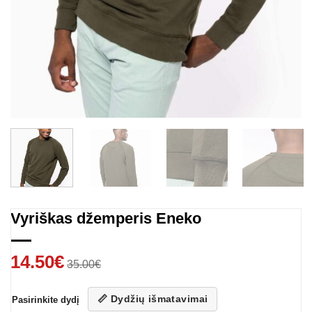
Vyriškas džemperis Eneko
14.50
€
35.00
€
📏 Dydžių išmatavimai
Pasirinkite dydį