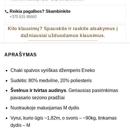
Reikia pagalbos? Skambinkite
📞
+370 615 86660
Kilo klausimų? Spauskite ir raskite atsakymus į
dažniausiai užduodamus klausimus.
APRAŠYMAS
Chaki spalvos vyriškas džemperis Eneko
Sudėtis: 80% medvilne, 20% poliesteris
Švelnus ir tvirtas audinys
. Geriausias pasirinkimas
pavasario sezono pradžiai
Nuotraukoje matuojamas M dydis
Vyrui, kurio ūgis ~1,82m, o svoris – ~90kg, tinkamas
dydis – M