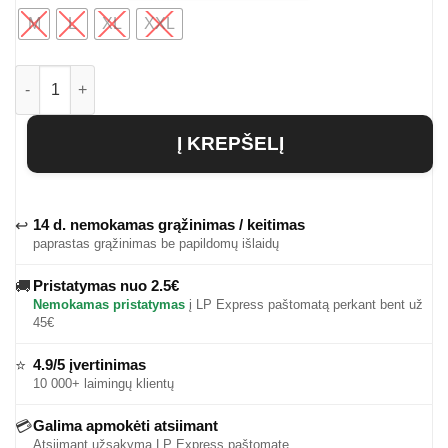
M
L
XL
XXL
produkto kiekis: Vyriškas džemperis Eneko
Į KREPŠELĮ
14 d. nemokamas grąžinimas / keitimas
↩
paprastas grąžinimas be papildomų išlaidų
Pristatymas nuo 2.5€
🚚
Nemokamas pristatymas
į LP Express paštomatą perkant bent už
45€
4.9/5 įvertinimas
⭐
10 000+ laimingų klientų
Galima apmokėti atsiimant
💳
Atsiimant užsakymą LP Express paštomate