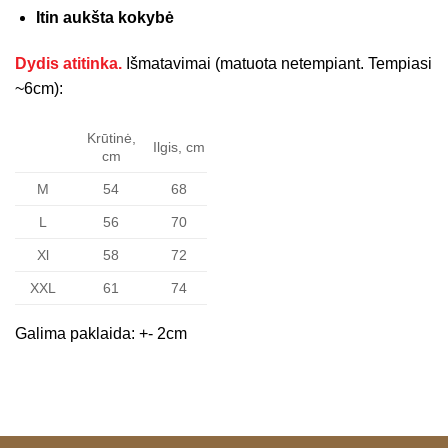
Itin aukšta kokybė
Dydis atitinka.
Išmatavimai (matuota netempiant. Tempiasi
~6cm):
Krūtinė,
Ilgis, cm
cm
M
54
68
L
56
70
Xl
58
72
XXL
61
74
Galima paklaida: +- 2cm