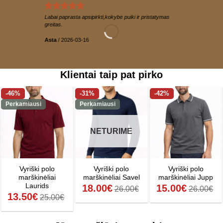
Labai paprasta apsipirkti,kokybė puiki ir pristatymas
greitas.
Asta
/
2026-03-16
Klientai taip pat pirko
-46%
-31%
-42%
Perkamiausi
Perkamiausi
NETURIME
Vyriški polo
Vyriški polo
Vyriški polo
marškinėliai
marškinėliai Savel
marškinėliai Jupp
Laurids
18.00
€
15.00
€
26.00
€
26.00
€
13.50
€
25.00
€