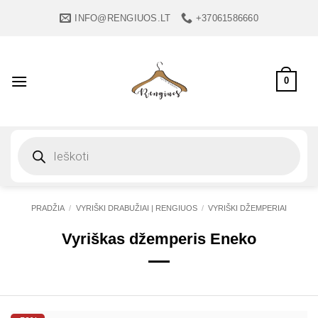
Skip
INFO@RENGIUOS.LT
+37061586660
to
content
0
Products
search
PRADŽIA
/
VYRIŠKI DRABUŽIAI | RENGIUOS
/
VYRIŠKI DŽEMPERIAI
Vyriškas džemperis Eneko