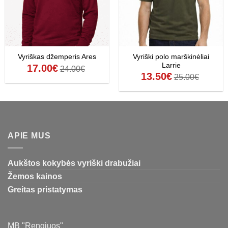
Vyriški polo marškinėliai
Vyriškas džemperis Ares
Larrie
17.00
€
24.00
€
13.50
€
25.00
€
APIE MUS
Aukštos kokybės vyriški drabužiai
Žemos kainos
Greitas pristatymas
MB "Rengiuos"