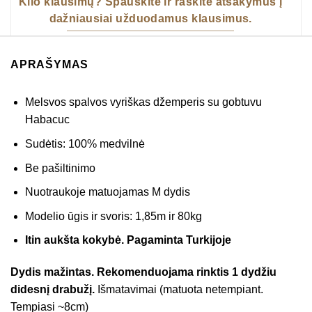
Kilo klausimų? Spauskite ir raskite atsakymus į
dažniausiai užduodamus klausimus.
APRAŠYMAS
Melsvos spalvos vyriškas džemperis su gobtuvu
Habacuc
Sudėtis: 100% medvilnė
Be pašiltinimo
Nuotraukoje matuojamas M dydis
Modelio ūgis ir svoris: 1,85m ir 80kg
Itin aukšta kokybė. Pagaminta Turkijoje
Dydis mažintas. Rekomenduojama rinktis 1 dydžiu
didesnį drabužį.
Išmatavimai (matuota netempiant.
Tempiasi ~8cm)