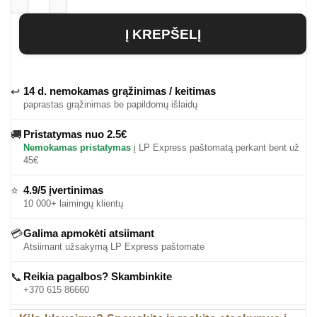
produkto kiekis: Vyriškas džemperis Habacuc
Į KREPŠELĮ
14 d. nemokamas grąžinimas / keitimas
↩
paprastas grąžinimas be papildomų išlaidų
Pristatymas nuo 2.5€
🚚
Nemokamas pristatymas
į LP Express paštomatą perkant bent už
45€
4.9/5 įvertinimas
⭐
10 000+ laimingų klientų
Galima apmokėti atsiimant
💳
Atsiimant užsakymą LP Express paštomate
Reikia pagalbos? Skambinkite
📞
+370 615 86660