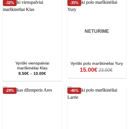
-32%
-35%
NETURIME
Vyriški vienspalviai
Vyriški polo marškinėliai Yury
marškinėliai Klas
15.00
€
23.00
€
Price
8.50
€
–
10.00
€
range:
8.50€
through
10.00€
-29%
-46%