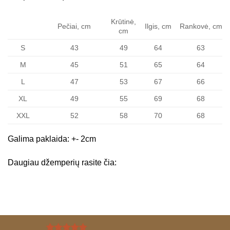
Krūtinė,
Pečiai, cm
Ilgis, cm
Rankovė, cm
cm
S
43
49
64
63
M
45
51
65
64
L
47
53
67
66
XL
49
55
69
68
XXL
52
58
70
68
Galima paklaida: +- 2cm
Daugiau džemperių rasite
čia: