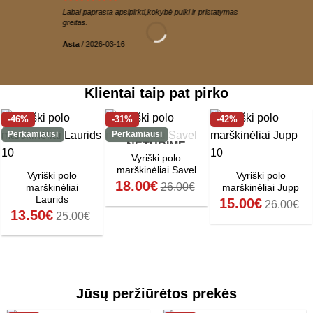
Labai paprasta apsipirkti,kokybė puiki ir pristatymas
greitas.
Asta
/
2026-03-16
Klientai taip pat pirko
-46%
-31%
-42%
Perkamiausi
Perkamiausi
NETURIME
Vyriški polo
marškinėliai Savel
Vyriški polo
Vyriški polo
18.00
€
26.00
€
marškinėliai
marškinėliai Jupp
Laurids
15.00
€
26.00
€
13.50
€
25.00
€
Jūsų peržiūrėtos prekės