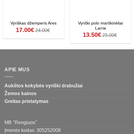
Vyriški polo marškinėliai
Vyriškas džemperis Ares
Larrie
17.00
€
24.00
€
13.50
€
25.00
€
APIE MUS
Aukštos kokybės vyriški drabužiai
Žemos kainos
Greitas pristatymas
MB "Rengiuos"
Įmonės kodas: 305252008