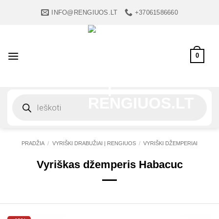
Skip
INFO@RENGIUOS.LT
+37061586660
to
content
0
Products
search
PRADŽIA
/
VYRIŠKI DRABUŽIAI | RENGIUOS
/
VYRIŠKI DŽEMPERIAI
Vyriškas džemperis Habacuc