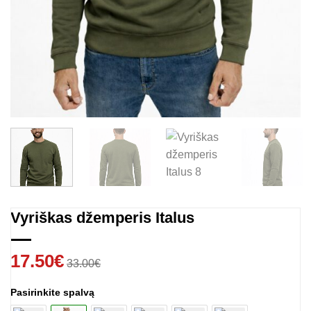
Vyriškas džemperis Italus
17.50
€
33.00
€
Pasirinkite spalvą