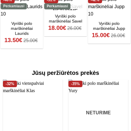
Perkamiausi
Perkamiausi
NETURIME
Vyriški polo
marškinėliai Savel
Vyriški polo
Vyriški polo
18.00
€
26.00
€
marškinėliai
marškinėliai Jupp
Laurids
15.00
€
26.00
€
13.50
€
25.00
€
Jūsų peržiūrėtos prekės
-32%
-35%
NETURIME