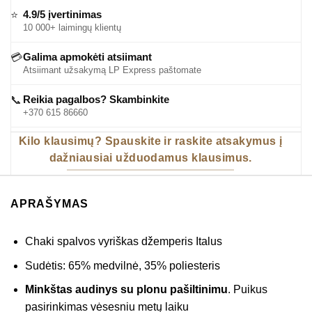
4.9/5 įvertinimas
⭐
10 000+ laimingų klientų
Galima apmokėti atsiimant
💳
Atsiimant užsakymą LP Express paštomate
Reikia pagalbos? Skambinkite
📞
+370 615 86660
Kilo klausimų? Spauskite ir raskite atsakymus į
dažniausiai užduodamus klausimus.
APRAŠYMAS
Chaki spalvos vyriškas džemperis Italus
Sudėtis: 65% medvilnė, 35% poliesteris
Minkštas audinys su plonu pašiltinimu
. Puikus
pasirinkimas vėsesniu metų laiku