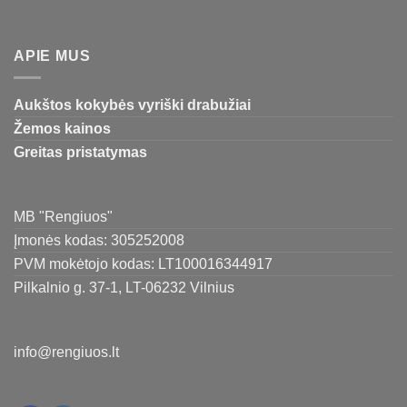
APIE MUS
Aukštos kokybės vyriški drabužiai
Žemos kainos
Greitas pristatymas
MB "Rengiuos"
Įmonės kodas: 305252008
PVM mokėtojo kodas: LT100016344917
Pilkalnio g. 37-1, LT-06232 Vilnius
info@rengiuos.lt