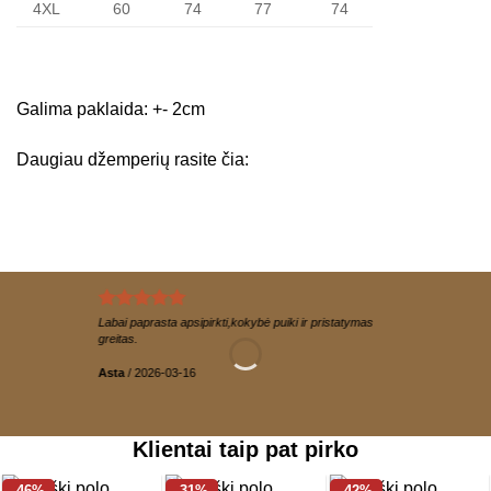
4XL
60
74
77
74
Galima paklaida: +- 2cm
Daugiau džemperių rasite
čia:
Labai paprasta apsipirkti,kokybė puiki ir pristatymas
greitas.
Asta
/
2026-03-16
Klientai taip pat pirko
-46%
-31%
-42%