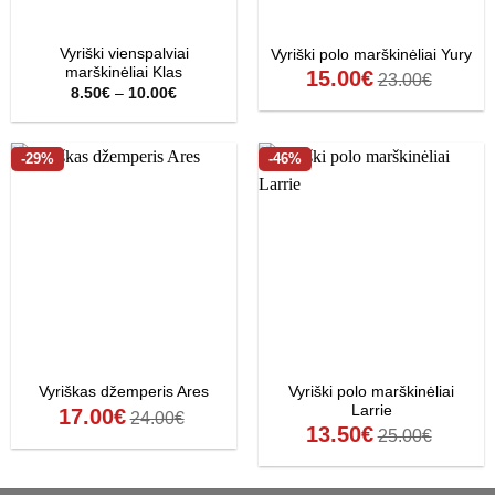
Vyriški vienspalviai
Vyriški polo marškinėliai Yury
marškinėliai Klas
15.00
€
23.00
€
Price
8.50
€
–
10.00
€
range:
8.50€
through
10.00€
-29%
-46%
Vyriški polo marškinėliai
Vyriškas džemperis Ares
Larrie
17.00
€
24.00
€
13.50
€
25.00
€