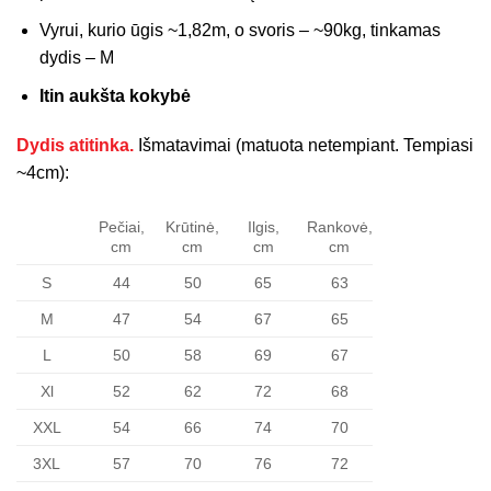
Vyrui, kurio ūgis ~1,82m, o svoris – ~90kg, tinkamas
dydis – M
Itin aukšta kokybė
Dydis atitinka.
Išmatavimai (matuota netempiant. Tempiasi
~4cm):
Pečiai,
Krūtinė,
Ilgis,
Rankovė,
cm
cm
cm
cm
S
44
50
65
63
M
47
54
67
65
L
50
58
69
67
Xl
52
62
72
68
XXL
54
66
74
70
3XL
57
70
76
72