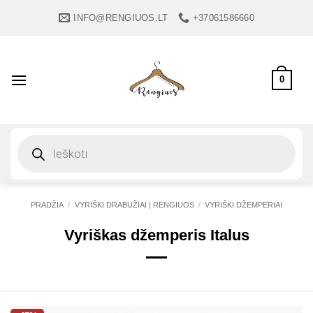
Skip
INFO@RENGIUOS.LT
+37061586660
to
content
0
Products
search
PRADŽIA
/
VYRIŠKI DRABUŽIAI | RENGIUOS
/
VYRIŠKI DŽEMPERIAI
Vyriškas džemperis Italus