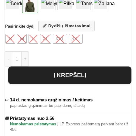
📏 Dydžių išmatavimai
Pasirinkite dydį
S
M
L
XL
XXL
3XL
produkto kiekis: Vyriškas džemperis Italus
Į KREPŠELĮ
14 d. nemokamas grąžinimas / keitimas
↩
paprastas grąžinimas be papildomų išlaidų
Pristatymas nuo 2.5€
🚚
Nemokamas pristatymas
į LP Express paštomatą perkant bent už
45€