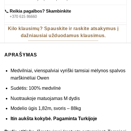
Reikia pagalbos? Skambinkite
📞
+370 615 86660
Kilo klausimų? Spauskite ir raskite atsakymus į
dažniausiai užduodamus klausimus.
APRAŠYMAS
Medvilniai, vienspalviai vyriški tamsiai mėlynos spalvos
marškinėliai Owen
Sudėtis: 100% medvilnė
Nuotraukoje matuojamas M dydis
Modelio ūgis 1,82m, svoris – 88kg
Itin aukšta kokybė. Pagaminta Turkijoje