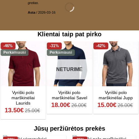
greitas.
Asta
/
2026-03-16
Klientai taip pat pirko
-46%
-31%
-42%
Perkamiausi
Perkamiausi
NETURIME
Vyriški polo
Vyriški polo
Vyriški polo
marškinėliai
marškinėliai Savel
marškinėliai Jupp
Laurids
18.00
€
15.00
€
26.00
€
26.00
€
13.50
€
25.00
€
Jūsų peržiūrėtos prekės