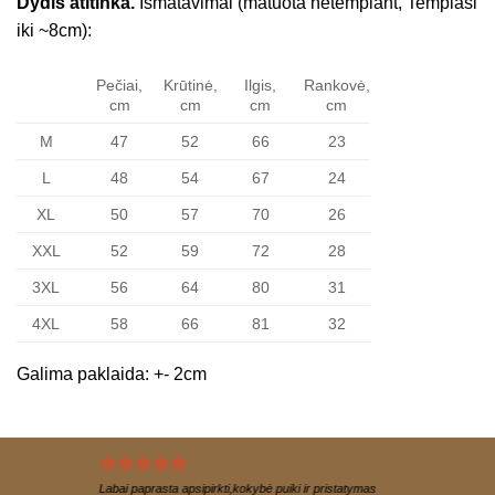
Dydis atitinka.
Išmatavimai (matuota netempiant, Tempiasi
iki ~8cm):
Pečiai,
Krūtinė,
Ilgis,
Rankovė,
cm
cm
cm
cm
M
47
52
66
23
L
48
54
67
24
XL
50
57
70
26
XXL
52
59
72
28
3XL
56
64
80
31
4XL
58
66
81
32
Galima paklaida: +- 2cm
Labai paprasta apsipirkti,kokybė puiki ir pristatymas