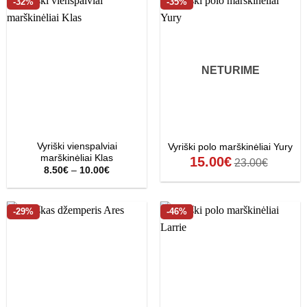
-32%
-35%
NETURIME
Vyriški vienspalviai
Vyriški polo marškinėliai Yury
marškinėliai Klas
15.00
€
23.00
€
Price
8.50
€
–
10.00
€
range:
8.50€
through
10.00€
-29%
-46%