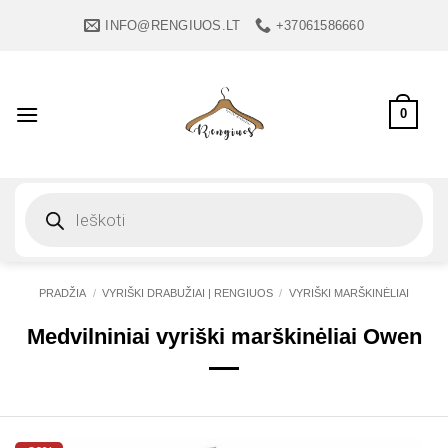
Skip
INFO@RENGIUOS.LT
+37061586660
to
content
0
Products
search
PRADŽIA
/
VYRIŠKI DRABUŽIAI | RENGIUOS
/
VYRIŠKI MARŠKINĖLIAI
Medvilniniai vyriški marškinėliai Owen