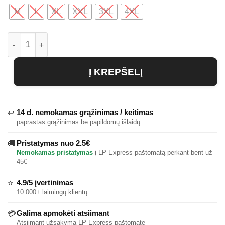
M
L
XL
XXL
3XL
4XL
produkto kiekis: Medvilniniai vyriški marškinėliai Owen
Į KREPŠELĮ
14 d. nemokamas grąžinimas / keitimas
↩
paprastas grąžinimas be papildomų išlaidų
Pristatymas nuo 2.5€
🚚
Nemokamas pristatymas
į LP Express paštomatą perkant bent už
45€
4.9/5 įvertinimas
⭐
10 000+ laimingų klientų
Galima apmokėti atsiimant
💳
Atsiimant užsakymą LP Express paštomate