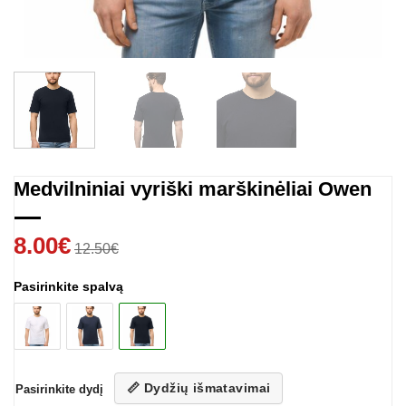
Medvilniniai vyriški marškinėliai Owen
8.00
€
12.50
€
Pasirinkite spalvą
📏 Dydžių išmatavimai
Pasirinkite dydį