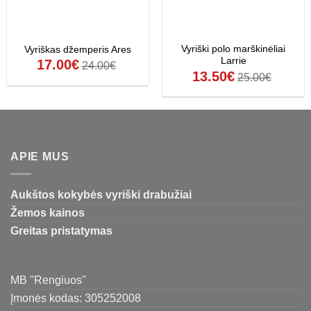
Vyriški polo marškinėliai
Vyriškas džemperis Ares
Larrie
17.00
€
24.00
€
13.50
€
25.00
€
APIE MUS
Aukštos kokybės vyriški drabužiai
Žemos kainos
Greitas pristatymas
MB "Rengiuos"
Įmonės kodas: 305252008