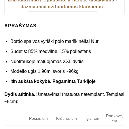
dažniausiai užduodamus klausimus.
APRAŠYMAS
Bordo spalvos vyriški polo marškinėliai Nur
Sudėtis: 85% medvilnė, 15% poliesteris
Nuotraukoje matuojamas XXL dydis
Modelio ūgis 1,90m, svoris ~96kg
Itin aukšta kokybė. Pagaminta Turkijoje
Dydis atitinka.
Išmatavimai (matuota netempiant. Tempiasi
~8cm):
Rankovė,
Pečiai, cm
Krūtinė, cm
Ilgis, cm
cm