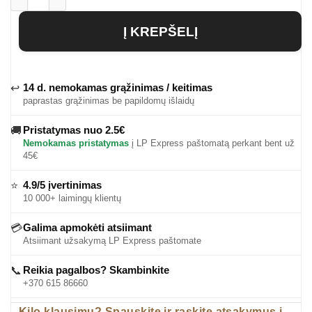
produkto kiekis: Vyriški polo marškinėliai Nur
Į KREPŠELĮ
14 d. nemokamas grąžinimas / keitimas
↩
paprastas grąžinimas be papildomų išlaidų
Pristatymas nuo 2.5€
🚚
Nemokamas pristatymas
į LP Express paštomatą perkant bent už
45€
4.9/5 įvertinimas
⭐
10 000+ laimingų klientų
Galima apmokėti atsiimant
💳
Atsiimant užsakymą LP Express paštomate
Reikia pagalbos? Skambinkite
📞
+370 615 86660
Kilo klausimų? Spauskite ir raskite atsakymus į