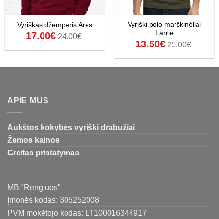
Vyriški polo marškinėliai
Vyriškas džemperis Ares
Larrie
17.00
€
24.00
€
13.50
€
25.00
€
APIE MUS
Aukštos kokybės vyriški drabužiai
Žemos kainos
Greitas pristatymas
MB "Rengiuos"
Įmonės kodas: 305252008
PVM mokėtojo kodas: LT100016344917