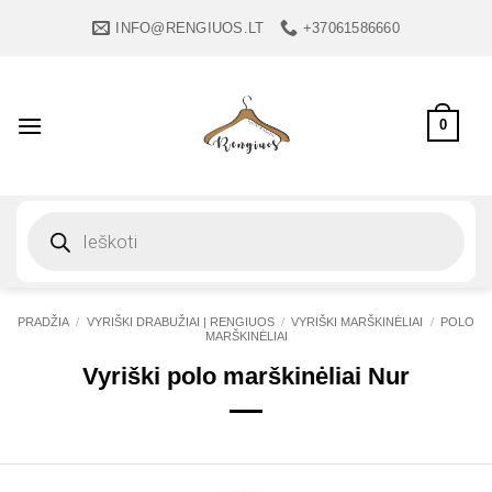
Skip
INFO@RENGIUOS.LT
+37061586660
to
content
0
Products
search
PRADŽIA
/
VYRIŠKI DRABUŽIAI | RENGIUOS
/
VYRIŠKI MARŠKINĖLIAI
/
POLO
MARŠKINĖLIAI
Vyriški polo marškinėliai Nur