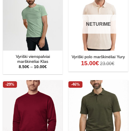
NETURIME
Vyriški vienspalviai
Vyriški polo marškinėliai Yury
marškinėliai Klas
15.00
€
23.00
€
Price
8.50
€
–
10.00
€
range:
8.50€
through
10.00€
-29%
-46%