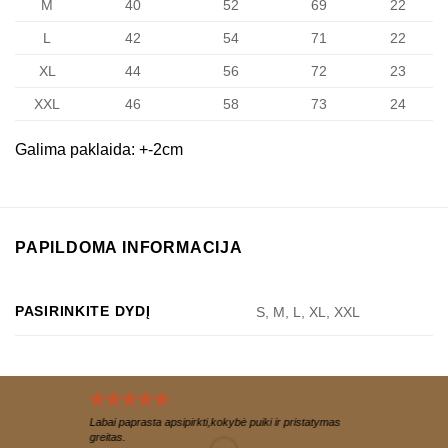
M
40
52
69
22
L
42
54
71
22
XL
44
56
72
23
XXL
46
58
73
24
Galima paklaida: +-2cm
PAPILDOMA INFORMACIJA
PASIRINKITE DYDĮ
S, M, L, XL, XXL
Labai paprasta apsipirkti,kokybė puiki ir pristatymas
greitas.