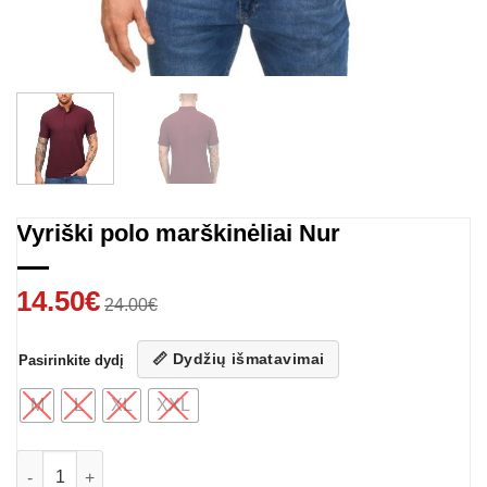
Vyriški polo marškinėliai Nur
14.50
€
24.00
€
📏 Dydžių išmatavimai
Pasirinkite dydį
M
L
XL
XXL