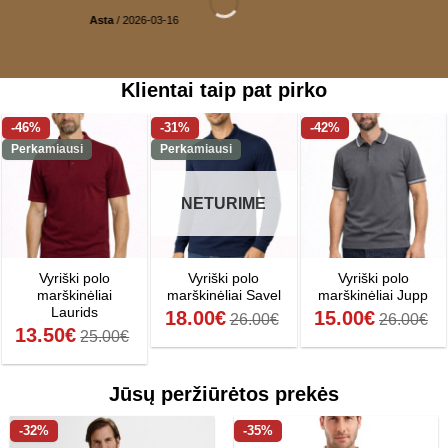
Asta
/
2026-03-16
Klientai taip pat pirko
-46%
-31%
-42%
Perkamiausi
Perkamiausi
NETURIME
Vyriški polo
Vyriški polo
Vyriški polo
marškinėliai
marškinėliai Savel
marškinėliai Jupp
Laurids
18.00
€
15.00
€
26.00
€
26.00
€
13.50
€
25.00
€
Jūsų peržiūrėtos prekės
-32%
-35%