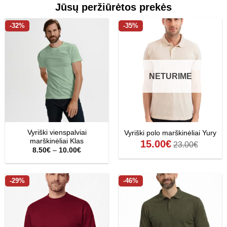
Jūsų peržiūrėtos prekės
-32%
-35%
NETURIME
Vyriški vienspalviai
Vyriški polo marškinėliai Yury
marškinėliai Klas
15.00
€
23.00
€
Price
8.50
€
–
10.00
€
range:
8.50€
through
10.00€
-29%
-46%