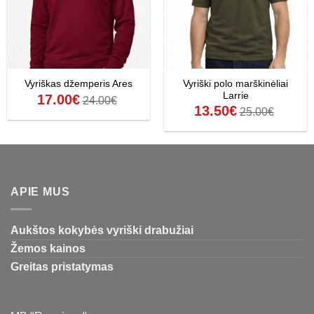
Vyriški polo marškinėliai
Vyriškas džemperis Ares
Larrie
17.00
€
24.00
€
13.50
€
25.00
€
APIE MUS
Aukštos kokybės vyriški drabužiai
Žemos kainos
Greitas pristatymas