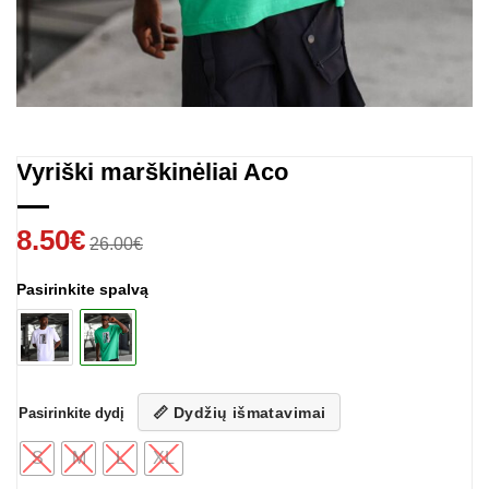
Vyriški marškinėliai Aco
8.50
€
26.00
€
Pasirinkite spalvą
📏 Dydžių išmatavimai
Pasirinkite dydį
S
M
L
XL