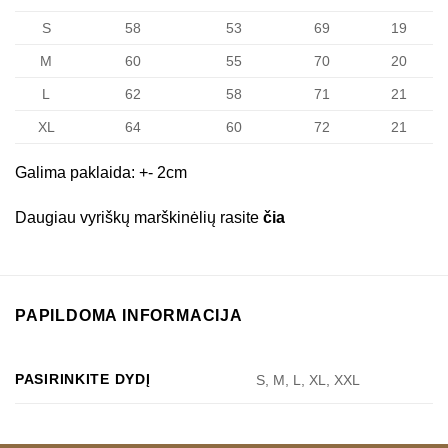
S
58
53
69
19
M
60
55
70
20
L
62
58
71
21
XL
64
60
72
21
Galima paklaida: +- 2cm
Daugiau vyriškų marškinėlių rasite
čia
PAPILDOMA INFORMACIJA
PASIRINKITE DYDĮ
S, M, L, XL, XXL