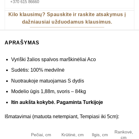
+370 615 86660
Kilo klausimų? Spauskite ir raskite atsakymus į
dažniausiai užduodamus klausimus.
APRAŠYMAS
Vyriški žalios spalvos marškinėliai Aco
Sudėtis: 100% medvilnė
Nuotraukoje matuojamas S dydis
Modelio ūgis 1,88m, svoris – 84kg
Itin aukšta kokybė. Pagaminta Turkijoje
Išmatavimai (matuota netempiant, Tempiasi iki 5cm):
Rankovė,
Pečiai, cm
Krūtinė, cm
Ilgis, cm
cm