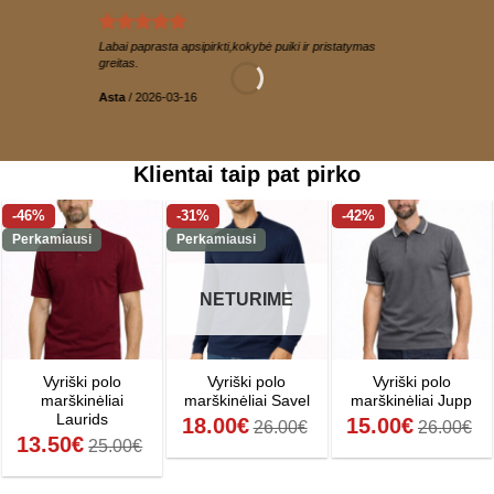
Labai paprasta apsipirkti,kokybė puiki ir pristatymas
greitas.
Asta
/
2026-03-16
Klientai taip pat pirko
-46%
-31%
-42%
Perkamiausi
Perkamiausi
NETURIME
Vyriški polo
Vyriški polo
Vyriški polo
marškinėliai
marškinėliai Savel
marškinėliai Jupp
Laurids
18.00
€
15.00
€
26.00
€
26.00
€
13.50
€
25.00
€