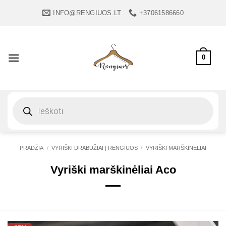
Skip
INFO@RENGIUOS.LT
+37061586660
to
content
0
Products
search
PRADŽIA
/
VYRIŠKI DRABUŽIAI | RENGIUOS
/
VYRIŠKI MARŠKINĖLIAI
Vyriški marškinėliai Aco