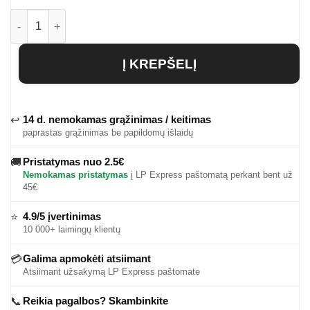
produkto kiekis: Vyriški marškinėliai Aco
Į KREPŠELĮ
14 d. nemokamas grąžinimas / keitimas
↩
paprastas grąžinimas be papildomų išlaidų
Pristatymas nuo 2.5€
🚚
Nemokamas pristatymas
į LP Express paštomatą perkant bent už
45€
4.9/5 įvertinimas
⭐
10 000+ laimingų klientų
Galima apmokėti atsiimant
💳
Atsiimant užsakymą LP Express paštomate
Reikia pagalbos? Skambinkite
📞