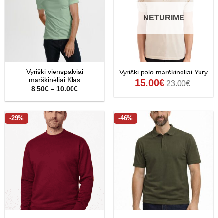
NETURIME
Vyriški vienspalviai
Vyriški polo marškinėliai Yury
marškinėliai Klas
15.00
€
23.00
€
Price
8.50
€
–
10.00
€
range:
8.50€
through
10.00€
-29%
-46%