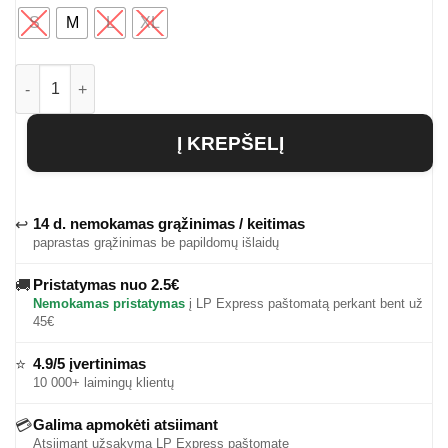
S
M
L
XL
produkto kiekis: Vyriški marškinėliai Tyrese
Į KREPŠELĮ
14 d. nemokamas grąžinimas / keitimas
↩
paprastas grąžinimas be papildomų išlaidų
Pristatymas nuo 2.5€
🚚
Nemokamas pristatymas
į LP Express paštomatą perkant bent už
45€
4.9/5 įvertinimas
⭐
10 000+ laimingų klientų
Galima apmokėti atsiimant
💳
Atsiimant užsakymą LP Express paštomate