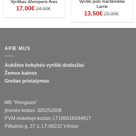
Vyriški polo marškinėliai
Vyriškas džemperis Ares
Larrie
17.00
€
24.00
€
13.50
€
25.00
€
APIE MUS
Aukštos kokybės vyriški drabužiai
Žemos kainos
Greitas pristatymas
MB "Rengiuos"
Įmonės kodas: 305252008
PVM mokėtojo kodas: LT100016344917
Pilkalnio g. 37-1, LT-06232 Vilnius