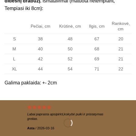
didesnį drabužį.
Išmatavimai (matuota netempiant,
Tempiasi iki 8cm):
Rankovė,
Pečiai, cm
Krūtinė, cm
Ilgis, cm
cm
S
38
48
67
20
M
40
50
68
21
L
42
52
69
21
XL
44
54
71
22
Galima paklaida: +- 2cm
Labai paprasta apsipirkti,kokybė puiki ir pristatymas
greitas.
Asta
/
2026-03-16