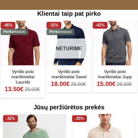
Klientai taip pat pirko
-46%
-31%
-42%
Perkamiausi
Perkamiausi
NETURIME
Vyriški polo
Vyriški polo
Vyriški polo
marškinėliai
marškinėliai Savel
marškinėliai Jupp
Laurids
18.00
€
15.00
€
26.00
€
26.00
€
13.50
€
25.00
€
Jūsų peržiūrėtos prekės
-32%
-35%