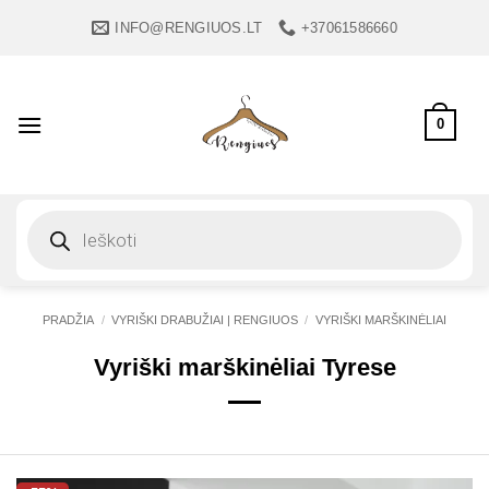
Skip
INFO@RENGIUOS.LT
+37061586660
to
content
0
Products
search
PRADŽIA
/
VYRIŠKI DRABUŽIAI | RENGIUOS
/
VYRIŠKI MARŠKINĖLIAI
Vyriški marškinėliai Tyrese