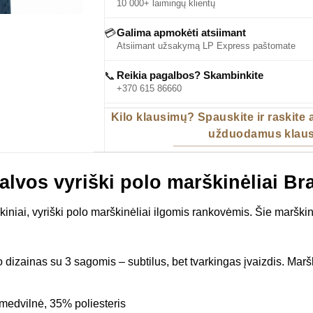
10 000+ laimingų klientų
Galima apmokėti atsiimant
💳
Atsiimant užsakymą LP Express paštomate
Reikia pagalbos? Skambinkite
📞
+370 615 86660
Kilo klausimų? Spauskite ir raskite
užduodamus klaus
alvos vyriški polo marškinėliai Br
lasikiniai, vyriški polo marškinėliai ilgomis rankovėmis. Šie marški
o dizainas su 3 sagomis – subtilus, bet tvarkingas įvaizdis. Marš
medvilnė, 35% poliesteris