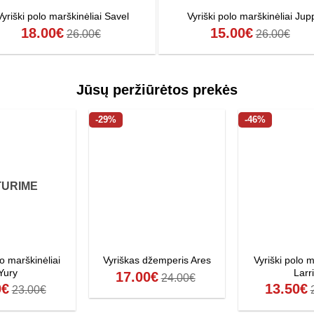
Vyriški polo marškinėliai Savel
Vyriški polo marškinėliai Jup
18.00
€
15.00
€
26.00
€
26.00
€
Jūsų peržiūrėtos prekės
-29%
-46%
TURIME
lo marškinėliai
Vyriški polo m
Vyriškas džemperis Ares
Yury
Larr
17.00
€
24.00
€
0
€
13.50
€
23.00
€