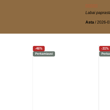
Labai paprasta
Asta
/
2026-0
-46%
-31%
Perkamiausi
Perka