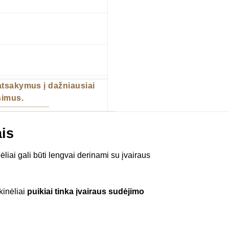
 atsakymus į dažniausiai
imus.
ais
nėliai gali būti lengvai derinami su įvairaus
kinėliai
puikiai tinka įvairaus sudėjimo