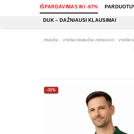
Skip
IŠPARDAVIMAS IKI -67%
PARDUOTU
to
content
DUK – DAŽNIAUSI KLAUSIMAI
PRADŽIA
/
VYRIŠKI DRABUŽIAI | RENGIUOS
/
VYRIŠKI 
-31%