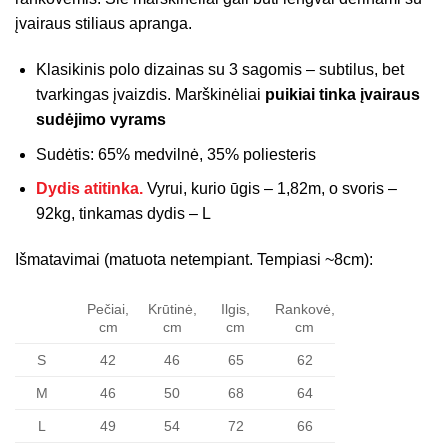
įvairaus stiliaus apranga.
Klasikinis polo dizainas su 3 sagomis – subtilus, bet
tvarkingas įvaizdis. Marškinėliai
puikiai tinka įvairaus
sudėjimo vyrams
Sudėtis: 65% medvilnė, 35% poliesteris
Dydis atitinka.
Vyrui, kurio ūgis – 1,82m, o svoris –
92kg, tinkamas dydis – L
Išmatavimai (matuota netempiant. Tempiasi ~8cm):
Pečiai,
Krūtinė,
Ilgis,
Rankovė,
cm
cm
cm
cm
S
42
46
65
62
M
46
50
68
64
L
49
54
72
66