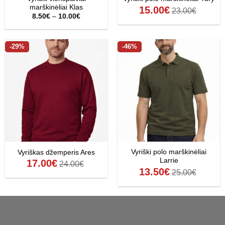
marškinėliai Klas
15.00
€
23.00
€
Price
8.50
€
–
10.00
€
range:
8.50€
through
10.00€
-29%
-46%
Vyriški polo marškinėliai
Vyriškas džemperis Ares
Larrie
17.00
€
24.00
€
13.50
€
25.00
€