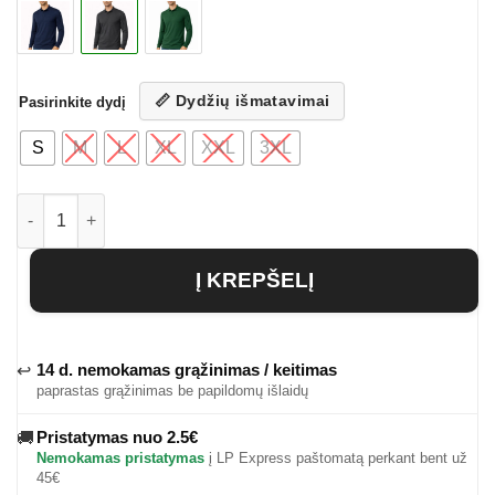
📏 Dydžių išmatavimai
Pasirinkite dydį
S
M
L
XL
XXL
3XL
produkto kiekis: Vyriški polo marškinėliai Dorel
Į KREPŠELĮ
14 d. nemokamas grąžinimas / keitimas
↩
paprastas grąžinimas be papildomų išlaidų
Pristatymas nuo 2.5€
🚚
Nemokamas pristatymas
į LP Express paštomatą perkant bent už
45€