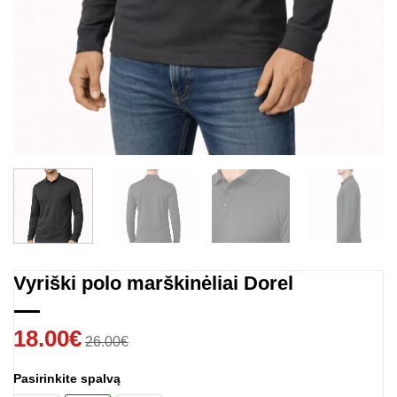
Vyriški polo marškinėliai Dorel
18.00
€
26.00
€
Pasirinkite spalvą