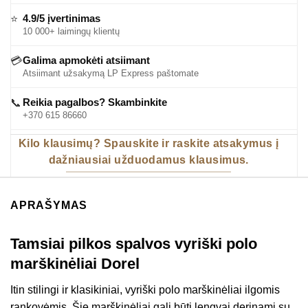
4.9/5 įvertinimas
⭐
10 000+ laimingų klientų
Galima apmokėti atsiimant
💳
Atsiimant užsakymą LP Express paštomate
Reikia pagalbos? Skambinkite
📞
+370 615 86660
Kilo klausimų? Spauskite ir raskite atsakymus į
dažniausiai užduodamus klausimus.
APRAŠYMAS
Tamsiai pilkos spalvos vyriški polo
marškinėliai Dorel
Itin stilingi ir klasikiniai, vyriški polo marškinėliai ilgomis
rankovėmis. Šie marškinėliai gali būti lengvai derinami su