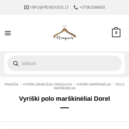
Skip
INFO@RENGIUOS.LT
+37061586660
to
content
0
Products
search
PRADŽIA
/
VYRIŠKI DRABUŽIAI | RENGIUOS
/
VYRIŠKI MARŠKINĖLIAI
/
POLO
MARŠKINĖLIAI
Vyriški polo marškinėliai Dorel