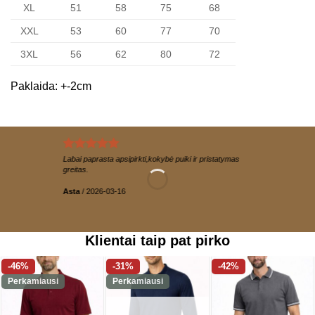
XL
51
58
75
68
XXL
53
60
77
70
3XL
56
62
80
72
Paklaida: +-2cm
Labai paprasta apsipirkti,kokybė puiki ir pristatymas
greitas.
Asta
/
2026-03-16
Klientai taip pat pirko
-46%
-31%
-42%
Perkamiausi
Perkamiausi