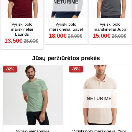
NETURIME
Vyriški polo
Vyriški polo
Vyriški polo
marškinėliai
marškinėliai Savel
marškinėliai Jupp
Laurids
18.00
€
15.00
€
26.00
€
26.00
€
13.50
€
25.00
€
Jūsų peržiūrėtos prekės
-32%
-35%
NETURIME
Vyriški vienspalviai
Vyriški polo marškinėliai Yury