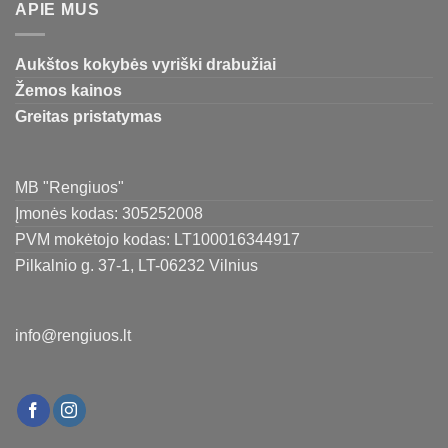
APIE MUS
Aukštos kokybės vyriški drabužiai
Žemos kainos
Greitas pristatymas
MB "Rengiuos"
Įmonės kodas: 305252008
PVM mokėtojo kodas: LT100016344917
Pilkalnio g. 37-1, LT-06232 Vilnius
info@rengiuos.lt