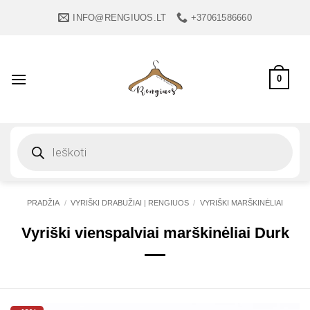
Skip
INFO@RENGIUOS.LT
+37061586660
to
content
0
Products
search
PRADŽIA
/
VYRIŠKI DRABUŽIAI | RENGIUOS
/
VYRIŠKI MARŠKINĖLIAI
Vyriški vienspalviai marškinėliai Durk