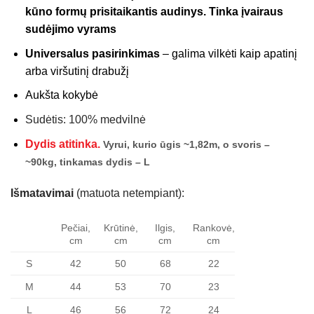
kūno formų prisitaikantis audinys. Tinka įvairaus
sudėjimo vyrams
Universalus pasirinkimas
– galima vilkėti kaip apatinį
arba viršutinį drabužį
Aukšta kokybė
Sudėtis: 100% medvilnė
Dydis atitinka.
Vyrui, kurio ūgis ~1,82m, o svoris –
~90kg, tinkamas dydis – L
Išmatavimai
(matuota netempiant):
Pečiai,
Krūtinė,
Ilgis,
Rankovė,
cm
cm
cm
cm
S
42
50
68
22
M
44
53
70
23
L
46
56
72
24