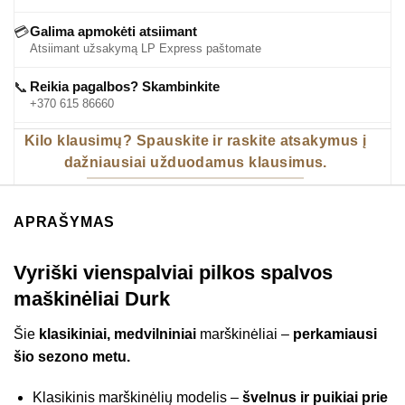
Galima apmokėti atsiimant
💳
Atsiimant užsakymą LP Express paštomate
Reikia pagalbos? Skambinkite
📞
+370 615 86660
Kilo klausimų? Spauskite ir raskite atsakymus į
dažniausiai užduodamus klausimus.
APRAŠYMAS
Vyriški vienspalviai pilkos spalvos
maškinėliai Durk
Šie
klasikiniai, medvilniniai
marškinėliai –
perkamiausi
šio sezono metu.
Klasikinis marškinėlių modelis –
švelnus ir puikiai prie