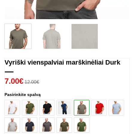
Vyriški vienspalviai marškinėliai Durk
7.00
€
12.00
€
Pasirinkite spalvą