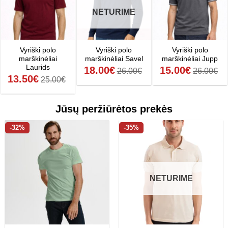
NETURIME
Vyriški polo
Vyriški polo
Vyriški polo
marškinėliai
marškinėliai Savel
marškinėliai Jupp
Laurids
18.00
€
15.00
€
26.00
€
26.00
€
13.50
€
25.00
€
Jūsų peržiūrėtos prekės
-32%
-35%
NETURIME