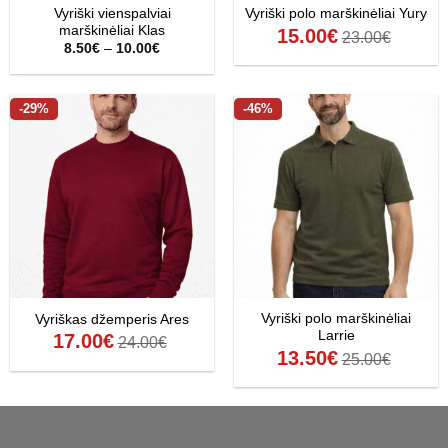
Vyriški vienspalviai
Vyriški polo marškinėliai Yury
marškinėliai Klas
15.00
€
23.00
€
Price
8.50
€
–
10.00
€
range:
8.50€
through
10.00€
-29%
-46%
Vyriški polo marškinėliai
Vyriškas džemperis Ares
Larrie
17.00
€
24.00
€
13.50
€
25.00
€