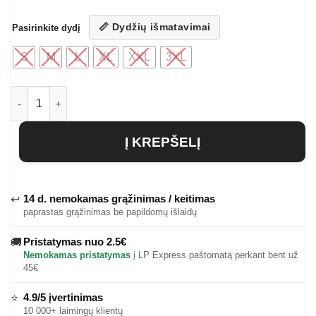
📏 Dydžių išmatavimai
Pasirinkite dydį
S
M
L
XL
XXL
3XL
produkto kiekis: Vyriški vienspalviai marškinėliai Durk
Į KREPŠELĮ
14 d. nemokamas grąžinimas / keitimas
↩
paprastas grąžinimas be papildomų išlaidų
Pristatymas nuo 2.5€
🚚
Nemokamas pristatymas
į LP Express paštomatą perkant bent už
45€
4.9/5 įvertinimas
⭐
10 000+ laimingų klientų