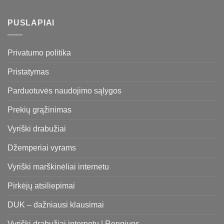
PUSLAPIAI
Privatumo politika
Pristatymas
Parduotuvės naudojimo sąlygos
Prekių grąžinimas
Vyriški drabužiai
Džemperiai vyrams
Vyriški marškinėliai internetu
Pirkėjų atsiliepimai
DUK – dažniausi klausimai
Vyriški drabužiai internetu | Rengiuos