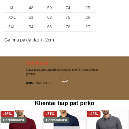
XL
48
59
74
25
XXL
51
62
75
26
3XL
54
66
76
27
Galima paklaida: +- 2cm
Labai paprasta apsipirkti,kokybė puiki ir pristatymas
greitas.
Asta
/
2026-03-16
Klientai taip pat pirko
-46%
-31%
-42%
Perkamiausi
Perkamiausi