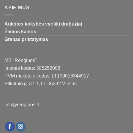
APIE MUS
Aukštos kokybės vyriški drabužiai
Žemos kainos
Greitas pristatymas
MB "Rengiuos"
Įmonės kodas: 305252008
PVM mokėtojo kodas: LT100016344917
Pilkalnio g. 37-1, LT-06232 Vilnius
info@rengiuos.lt