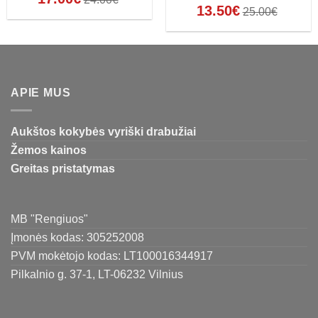
13.50
€
25.00
€
APIE MUS
Aukštos kokybės vyriški drabužiai
Žemos kainos
Greitas pristatymas
MB "Rengiuos"
Įmonės kodas: 305252008
PVM mokėtojo kodas: LT100016344917
Pilkalnio g. 37-1, LT-06232 Vilnius