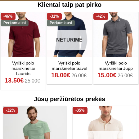
Klientai taip pat pirko
-46%
-31%
-42%
Perkamiausi
Perkamiausi
NETURIME
Vyriški polo
Vyriški polo
Vyriški polo
marškinėliai
marškinėliai Savel
marškinėliai Jupp
Laurids
18.00
€
15.00
€
26.00
€
26.00
€
13.50
€
25.00
€
Jūsų peržiūrėtos prekės
-32%
-35%