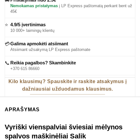
🚚
Nemokamas pristatymas
į LP Express paštomatą perkant bent už
45€
4.9/5 įvertinimas
⭐
10 000+ laimingų klientų
Galima apmokėti atsiimant
💳
Atsiimant užsakymą LP Express paštomate
Reikia pagalbos? Skambinkite
📞
+370 615 86660
Kilo klausimų? Spauskite ir raskite atsakymus į
dažniausiai užduodamus klausimus.
APRAŠYMAS
Vyriški vienspalviai šviesiai mėlynos
spalvos maškinėliai Salik