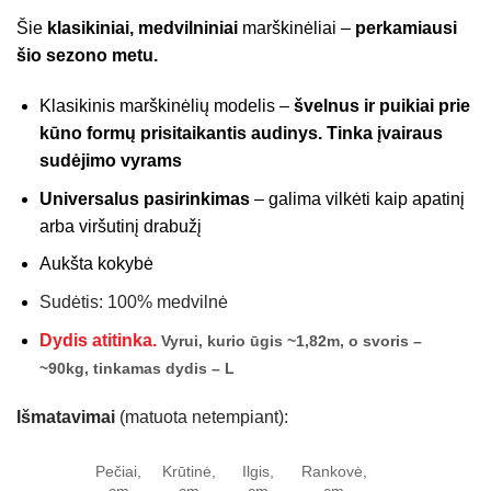
Šie
klasikiniai, medvilniniai
marškinėliai –
perkamiausi
šio sezono metu.
Klasikinis marškinėlių modelis –
švelnus ir puikiai prie
kūno formų prisitaikantis audinys. Tinka įvairaus
sudėjimo vyrams
Universalus pasirinkimas
– galima vilkėti kaip apatinį
arba viršutinį drabužį
Aukšta kokybė
Sudėtis: 100% medvilnė
Dydis atitinka.
Vyrui, kurio ūgis ~1,82m, o svoris –
~90kg, tinkamas dydis – L
Išmatavimai
(matuota netempiant):
Pečiai,
Krūtinė,
Ilgis,
Rankovė,