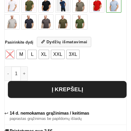
📏 Dydžių išmatavimai
Pasirinkite dydį
S
M
L
XL
XXL
3XL
produkto kiekis: Vyriški vienspalviai marškinėliai Salik
Į KREPŠELĮ
14 d. nemokamas grąžinimas / keitimas
↩
paprastas grąžinimas be papildomų išlaidų
Pristatymas nuo 2.5€