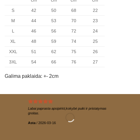
cm
cm
cm
cm
S
42
50
68
22
M
44
53
70
23
L
46
56
72
24
XL
48
59
74
25
XXL
51
62
75
26
3XL
54
66
76
27
Galima paklaida: +- 2cm
Labai paprasta apsipirkti,kokybė puiki ir pristatymas
greitas.
Asta
/
2026-03-16