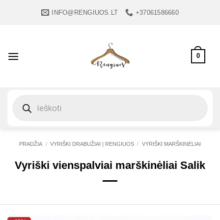
Skip
INFO@RENGIUOS.LT
+37061586660
to
content
0
Products
search
PRADŽIA
/
VYRIŠKI DRABUŽIAI | RENGIUOS
/
VYRIŠKI MARŠKINĖLIAI
Vyriški vienspalviai marškinėliai Salik