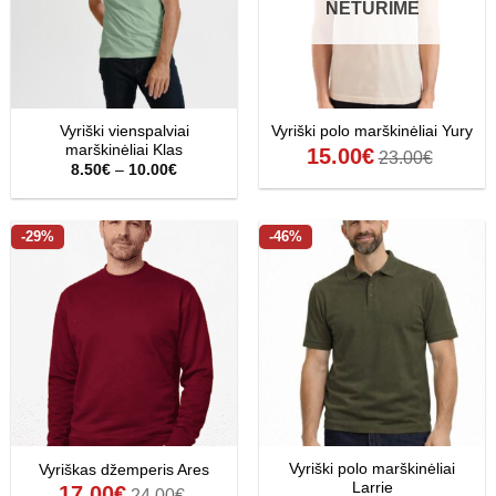
NETURIME
Vyriški vienspalviai
Vyriški polo marškinėliai Yury
marškinėliai Klas
15.00
€
23.00
€
Price
8.50
€
–
10.00
€
range:
8.50€
through
10.00€
-29%
-46%
Vyriški polo marškinėliai
Vyriškas džemperis Ares
Larrie
17.00
€
24.00
€