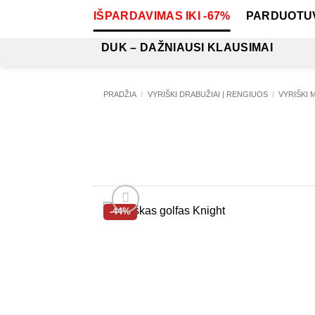
Skip
IŠPARDAVIMAS IKI -67%
PARDUOTU
to
content
DUK – DAŽNIAUSI KLAUSIMAI
PRADŽIA
/
VYRIŠKI DRABUŽIAI | RENGIUOS
/
VYRIŠKI 
-44%