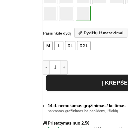
📏 Dydžių išmatavimai
Pasirinkite dydį
M
L
XL
XXL
produkto kiekis: Vyriškas golfas Knight
Į KREPŠE
14 d. nemokamas grąžinimas / keitimas
↩
paprastas grąžinimas be papildomų išlaidų
Pristatymas nuo 2.5€
🚚