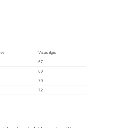
ovė
Visas ilgis
67
68
70
72