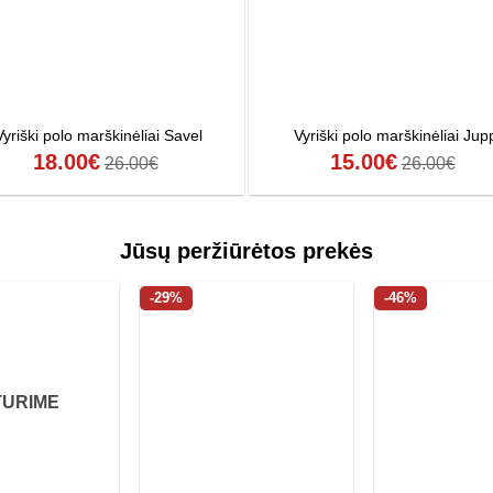
Vyriški polo marškinėliai Savel
Vyriški polo marškinėliai Jup
18.00
€
15.00
€
26.00
€
26.00
€
Jūsų peržiūrėtos prekės
-29%
-46%
TURIME