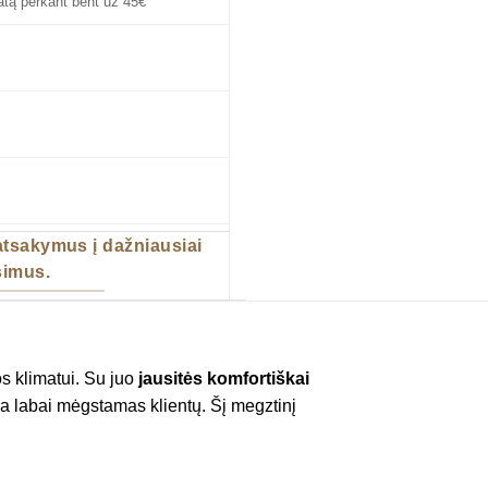
tą perkant bent už 45€
 atsakymus į dažniausiai
imus.
os klimatui. Su juo
jausitės komfortiškai
yra labai mėgstamas klientų. Šį megztinį