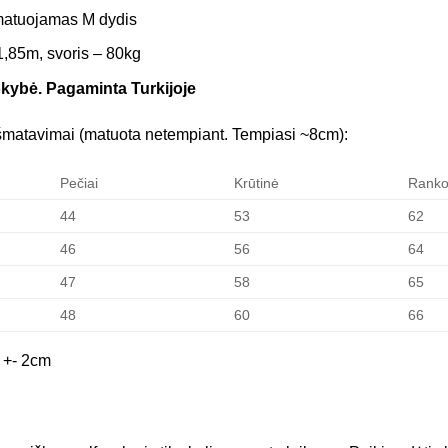
matuojamas M dydis
1,85m, svoris – 80kg
okybė. Pagaminta Turkijoje
šmatavimai (matuota netempiant. Tempiasi ~8cm):
Pečiai
Krūtinė
Rank
44
53
62
46
56
64
47
58
65
48
60
66
 +- 2cm