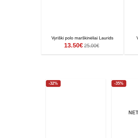
Vyriški polo marškinėliai Laurids
13.50
€
25.00
€
-32%
-35%
NE