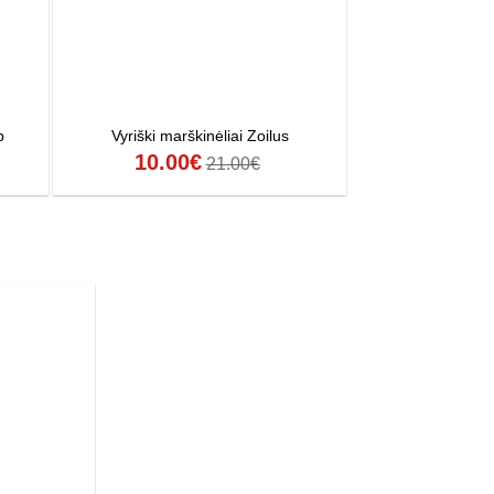
p
Vyriški marškinėliai Zoilus
Vyriški vienspalvia
10.00
€
7.00
€
21.00
€