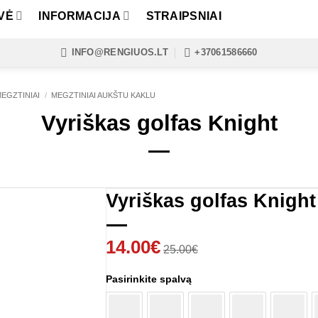
VĖ
INFORMACIJA
STRAIPSNIAI
INFO@RENGIUOS.LT
+37061586660
MEGZTINIAI
/
MEGZTINIAI AUKŠTU KAKLU
Vyriškas golfas Knight
Vyriškas golfas Knight
14.00
€
25.00
€
Pasirinkite spalvą