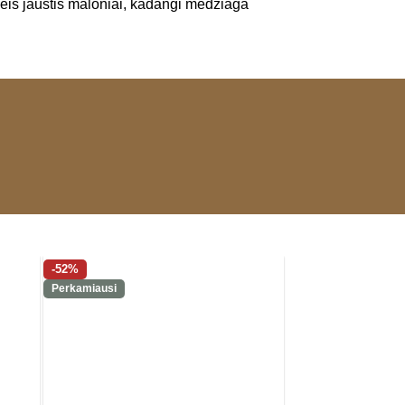
 leis jaustis maloniai, kadangi medžiaga
-52%
-42%
Perkamiausi