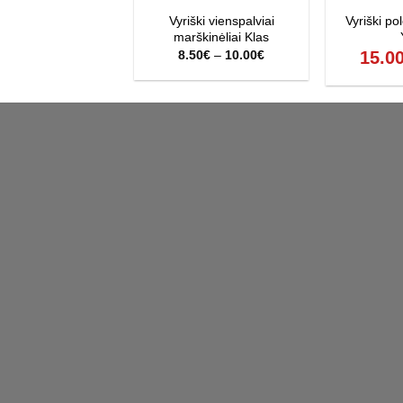
Vyriški vienspalviai
Vyriški po
marškinėliai Klas
Price
8.50
€
–
10.00
€
15.0
range:
8.50€
through
10.00€