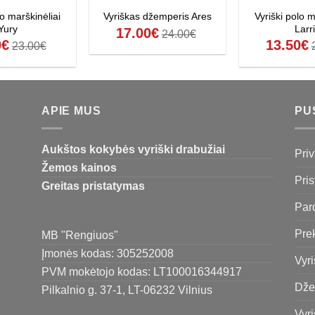
lo marškinėliai
Vyriški polo m
Vyriškas džemperis Ares
Yury
Larr
17.00
€
24.00
€
0
€
13.50
€
23.00
€
APIE MUS
PU
Aukštos kokybės vyriški drabužiai
Priv
Žemos kainos
Pri
Greitas pristatymas
Par
Pre
MB "Rengiuos"
Įmonės kodas: 305252008
Vyri
PVM mokėtojo kodas: LT100016344917
Dže
Pilkalnio g. 37-1, LT-06232 Vilnius
Vyri