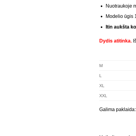
Nuotraukoje 
Modelio ūgis 
Itin aukšta k
Dydis atitinka.
I
M
L
XL
XXL
Galima paklaida: