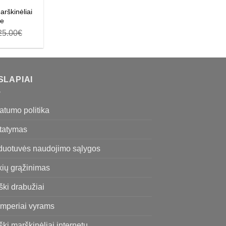
arškinėliai
ie
25.00
€
SLAPIAI
atumo politika
statymas
duotuvės naudojimo sąlygos
kių grąžinimas
ški drabužiai
mperiai vyrams
ški marškinėliai internetu