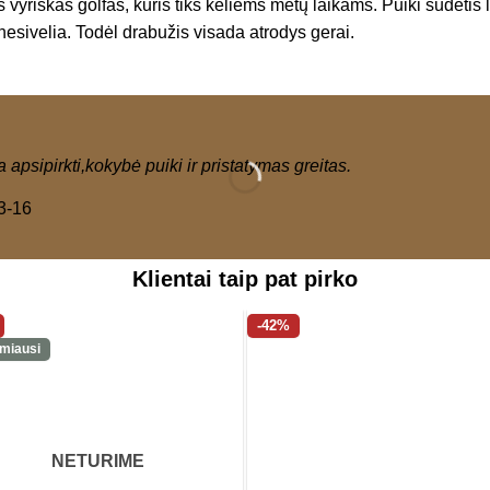
 vyriškas golfas, kuris tiks keliems metų laikams. Puiki sudėtis
esivelia. Todėl drabužis visada atrodys gerai.
 apsipirkti,kokybė puiki ir pristatymas greitas.
3-16
Klientai taip pat pirko
-42%
miausi
NETURIME