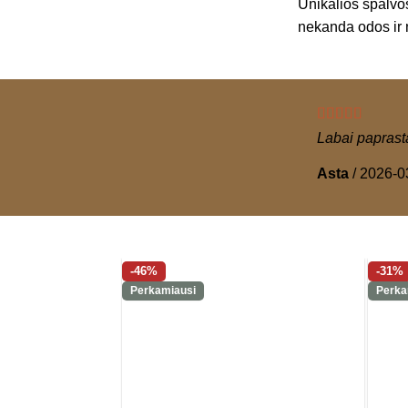
Unikalios spalvos
nekanda odos ir n
Labai paprasta
Asta
/
2026-0
-46%
-31%
Perkamiausi
Perka