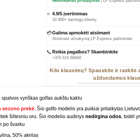
Nemokamas pristatymas
į LP Express paštoma
4.9/5 įvertinimas
⭐
10 000+ laimingų klientų
Galima apmokėti atsiimant
💳
Atsiimant užsakymą LP Express paštomate
Reikia pagalbos? Skambinkite
📞
+370 615 86660
Kilo klausimų? Spauskite ir raskite
užduodamus klaus
 spalvos vyriškas golfas aukštu kaklu
a sezono prekė
. Šio golfo modelis yra puikiai pritaikytas Lietuv
 tiek šiltesniu oru. Šio modelio audinys
nedirgina odos
, todėl 
ir po švarku
vilna, 50% akrilas