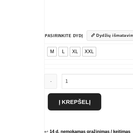
📏 Dydžių išmatavi
PASIRINKITE DYDĮ
M
L
XL
XXL
produkto
kiekis:
Vyriškas
Į KREPŠELĮ
golfas
Stevens
14 d. nemokamas grąžinimas / keitimas
↩