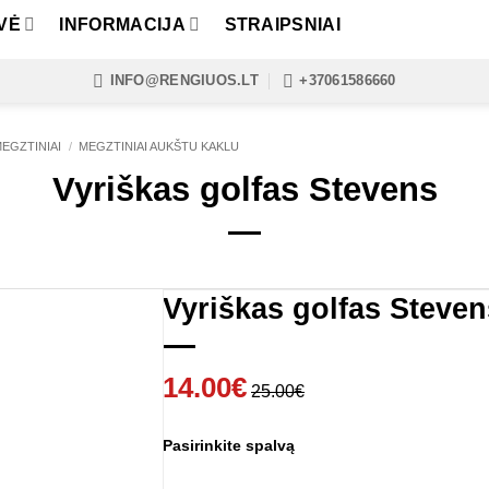
VĖ
INFORMACIJA
STRAIPSNIAI
INFO@RENGIUOS.LT
+37061586660
MEGZTINIAI
/
MEGZTINIAI AUKŠTU KAKLU
Vyriškas golfas Stevens
Vyriškas golfas Steven
14.00
€
25.00
€
Pasirinkite spalvą