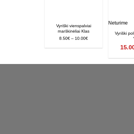
Neturime
Vyriški vienspalviai
marškinėliai Klas
Vyriški po
Price
8.50
€
–
10.00
€
range:
15.0
8.50€
through
10.00€