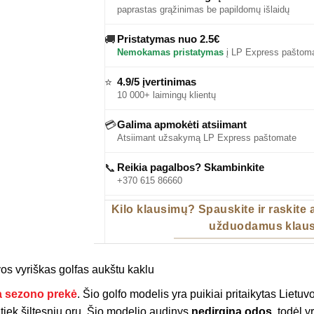
paprastas grąžinimas be papildomų išlaidų
Pristatymas nuo 2.5€
🚚
Nemokamas pristatymas
į LP Express paštoma
4.9/5 įvertinimas
⭐
10 000+ laimingų klientų
Galima apmokėti atsiimant
💳
Atsiimant užsakymą LP Express paštomate
Reikia pagalbos? Skambinkite
📞
+370 615 86660
Kilo klausimų? Spauskite ir raskite
užduodamus klaus
os vyriškas golfas aukštu kaklu
a sezono prekė
. Šio golfo modelis yra puikiai pritaikytas Lietuv
 tiek šiltesniu oru. Šio modelio audinys
nedirgina odos
, todėl 