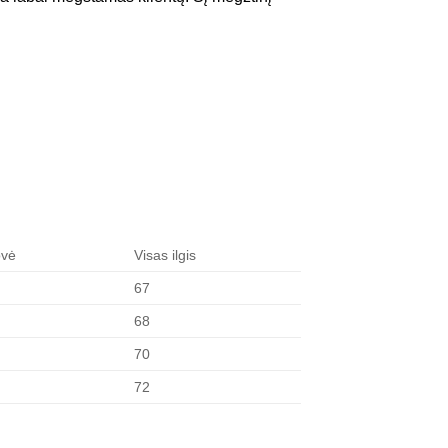
ovė
Visas ilgis
67
68
70
72