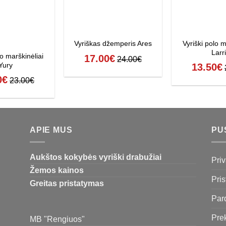
Vyriški polo m
Vyriškas džemperis Ares
Larr
lo marškinėliai
17.00
€
24.00
€
Yury
13.50
€
0
€
23.00
€
APIE MUS
PU
Aukštos kokybės vyriški drabužiai
Priv
Žemos kainos
Pri
Greitas pristatymas
Par
Pre
MB "Rengiuos"