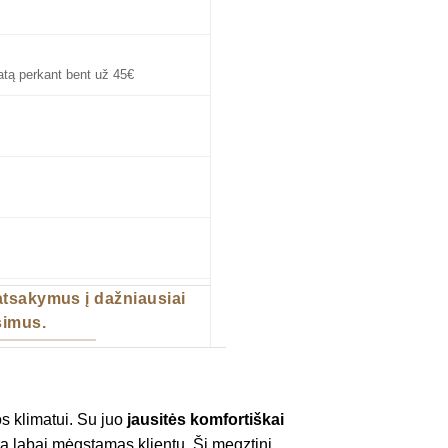
tą perkant bent už 45€
 atsakymus į dažniausiai
imus.
os klimatui. Su juo
jausitės komfortiškai
yra labai mėgstamas klientų. Šį megztinį