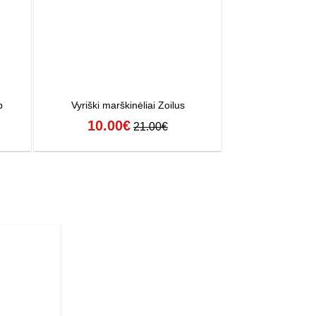
p
Vyriški marškinėliai Zoilus
Vyriški vienspalvia
10.00
€
7.00
21.00
€