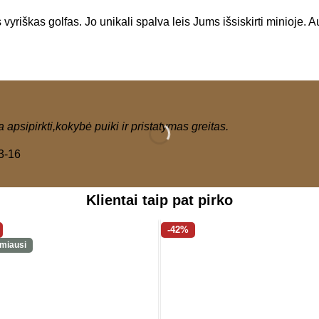
 vyriškas golfas. Jo unikali spalva leis Jums išsiskirti minioje. 
 apsipirkti,kokybė puiki ir pristatymas greitas.
3-16
Klientai taip pat pirko
-42%
miausi