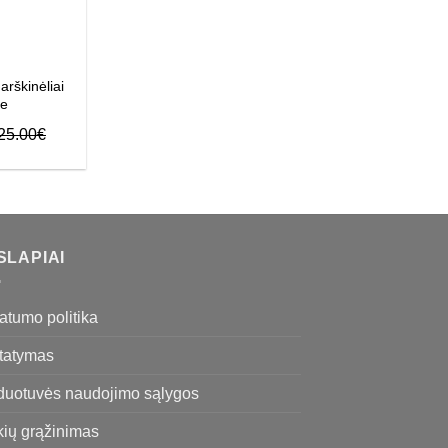
arškinėliai
ie
25.00
€
SLAPIAI
atumo politika
statymas
duotuvės naudojimo sąlygos
kių grąžinimas