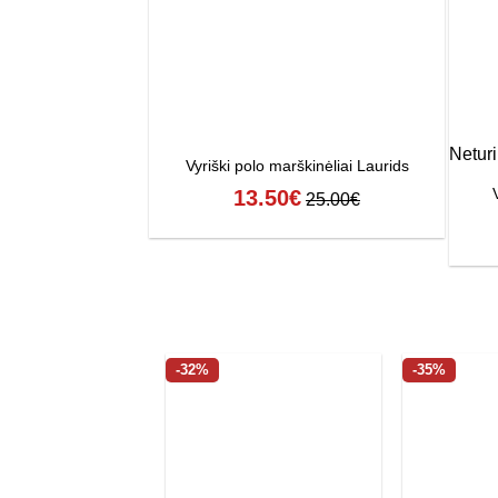
Netur
Vyriški polo marškinėliai Laurids
13.50
€
25.00
€
-32%
-35%