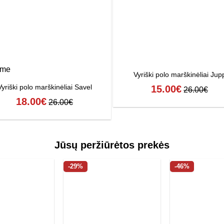
ime
Vyriški polo marškinėliai Jup
Vyriški polo marškinėliai Savel
15.00
€
26.00
€
18.00
€
26.00
€
Jūsų peržiūrėtos prekės
-29%
-46%