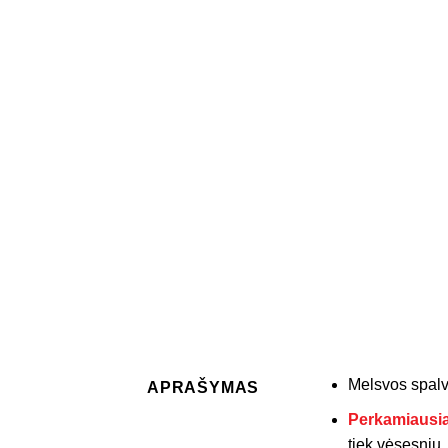
Melsvos spalv
APRAŠYMAS
Perkamiausi
tiek vėsesniu,