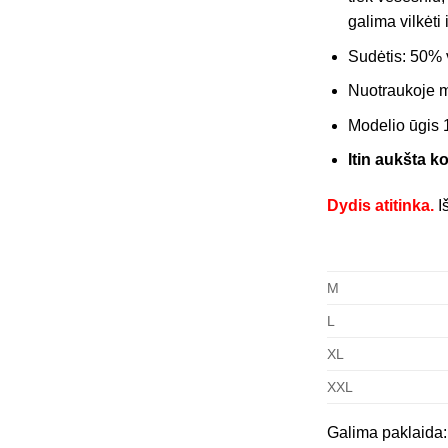
galima vilkėti 
Sudėtis: 50% 
Nuotraukoje 
Modelio ūgis 
Itin aukšta k
Dydis atitinka.
I
M
L
XL
XXL
Galima paklaida: