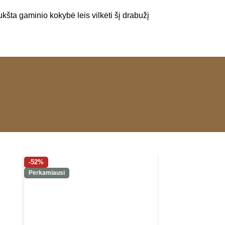
Aukšta gaminio kokybė leis vilkėti šį drabužį
-52%
-42%
Perkamiausi