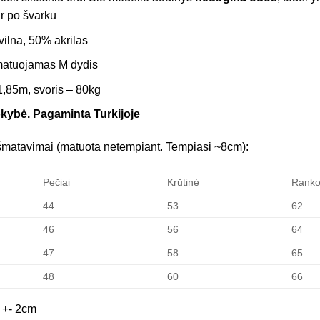
ir po švarku
vilna, 50% akrilas
matuojamas M dydis
1,85m, svoris – 80kg
okybė. Pagaminta Turkijoje
šmatavimai (matuota netempiant. Tempiasi ~8cm):
Pečiai
Krūtinė
Rank
44
53
62
46
56
64
47
58
65
48
60
66
 +- 2cm