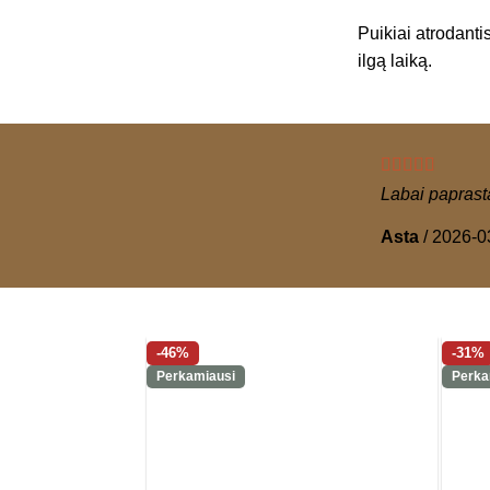
Puikiai atrodantis
ilgą laiką.
Labai paprasta
Asta
/
2026-0
-46%
-31%
Perkamiausi
Perka