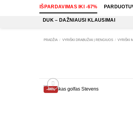
Skip
IŠPARDAVIMAS IKI -67%
PARDUOTU
to
content
DUK – DAŽNIAUSI KLAUSIMAI
PRADŽIA
/
VYRIŠKI DRABUŽIAI | RENGIUOS
/
VYRIŠKI 
-44%